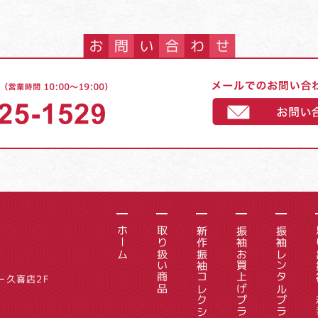
ホーム
取り扱い商品
新作振袖コレクション
振袖お買上げプラン
振袖レンタルプラン
思い出
ー久喜店2F