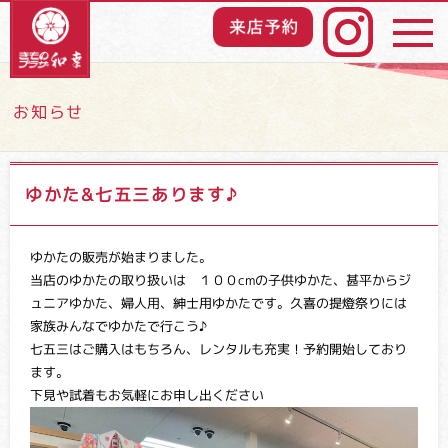
お知らせ
取り扱い商品
新作振袖
コレクション
ゆかた&七五三あります♪
振袖お買上げ
プラン
ゆかたの販売が始まりました。
当店のゆかたの取り扱いは １００cmの子供ゆかた、甚平からジ
振袖レンタル
プラン
ュニアゆかた、婦人用、紳士用ゆかたです。久喜の提燈祭りには
家族みんなでゆかたで行こう♪
思い出振袖
和幸の成人式
七五三はご購入はもちろん、レンタルも充実！予約開始しており
ます。
お手入れ
下見や試着もお気軽にお申し出ください
レンタル